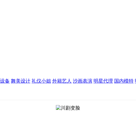
设备
舞美设计
礼仪小姐
外籍艺人
沙画表演
明星代理
国内模特