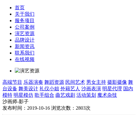
首页
关于我们
服务项目
公司案例
演艺资源
品牌设计
新闻资讯
联系我们
在线视频
高端节目
乐器演奏
舞蹈资源
民间艺术
男女主持
摄影摄像
舞
台设备
舞美设计
礼仪小姐
外籍艺人
沙画表演
明星代理
国内
模特
明星模仿
歌手组合
曲艺戏剧
活动策划
魔术杂技
沙画师-影子
发布时间：2019-10-16
浏览次数：2803次